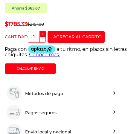
Ahorra
$
365
.
67
$
1785
.
33
$
2151
.
00
＋
－
CALCULAR ENVÍO
Métodos de pago
Pagos seguros
Envío local y nacional