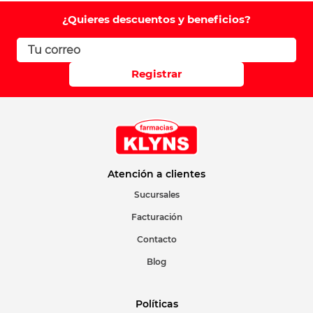
Comentario
¿Quieres descuentos y beneficios?
Califique el producto de 1 a 5 estrellas
Registrar
Su nombre
Correo electrónico
Atención a clientes
Sucursales
Facturación
Escribir comentario
Contacto
Blog
Políticas