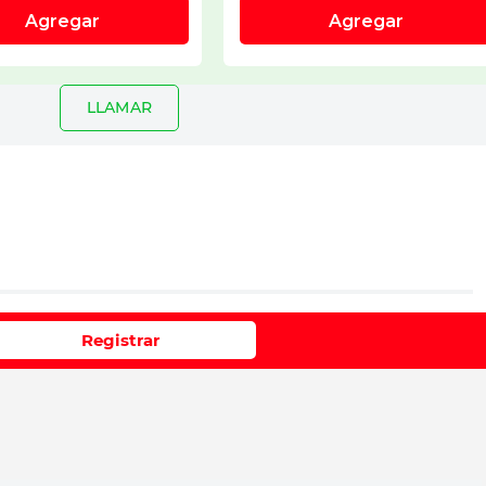
LLAMAR
io
Registrar
e 1 a 5 estrellas