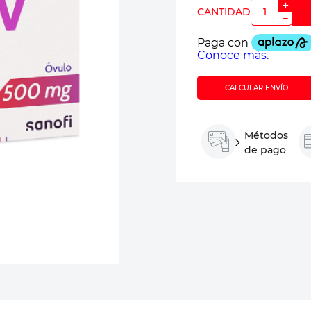
＋
－
CALCULAR ENVÍO
Métodos
de pago