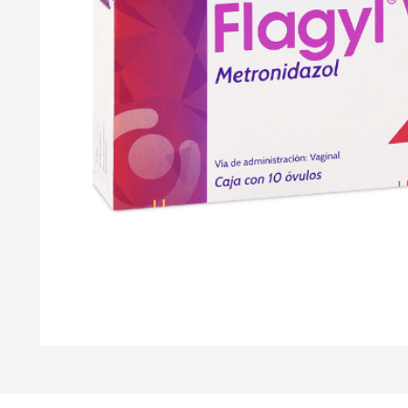
10
.
vitamina