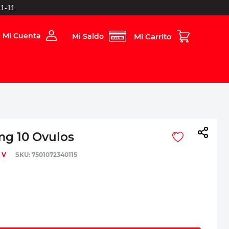
1-11
Mi Cuenta
Mi Saldo
rios
Folleto Digital
MBOS
mg 10 Ovulos
 V
:
7501072340115