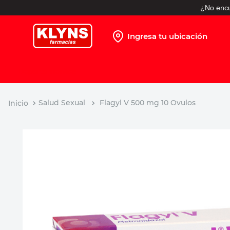
¿No encu
Ingresa tu ubicación
TÉRMINOS MÁS BUSCADOS
1
.
pañales
2
.
protector solar
Salud Sexual
Flagyl V 500 mg 10 Ovulos
3
.
leche nido
4
.
misoprostol
5
.
shampoo
6
.
toallitas humedas
7
.
prueba embarazo
8
.
pañales huggies
9
.
ibuprofeno