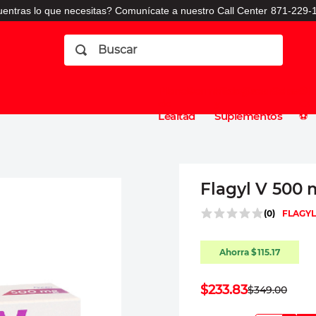
entras lo que necesitas? Comunícate a nuestro Call Center
871-229-1
Buscar
Planes
Dermatologia
Vitaminas
Sucursales
Consulto
⚽️
de
y
CO
Lealtad
Suplementos
⚽️
Flagyl V 500 
(
0
)
FLAGYL
Ahorra
$
115
.
17
$
233
.
83
$
349
.
00