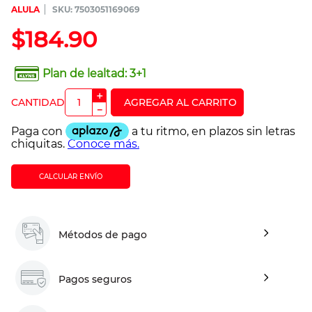
ALULA
:
7503051169069
$
184
.
90
Plan de lealtad:
3+1
＋
－
CALCULAR ENVÍO
Métodos de pago
Pagos seguros