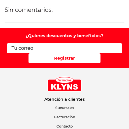
Sin comentarios.
Agregar comentario
Comentario
¿Quieres descuentos y beneficios?
Califique el producto de 1 a 5 estrellas
Registrar
Su nombre
Correo electrónico
Atención a clientes
Sucursales
Facturación
Escribir comentario
Contacto