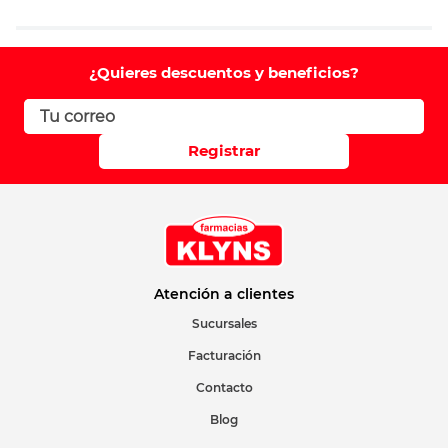
Agregar comentario
Comentario
¿Quieres descuentos y beneficios?
Califique el producto de 1 a 5 estrellas
Registrar
Su nombre
Correo electrónico
Atención a clientes
Sucursales
Facturación
Escribir comentario
Contacto
Blog