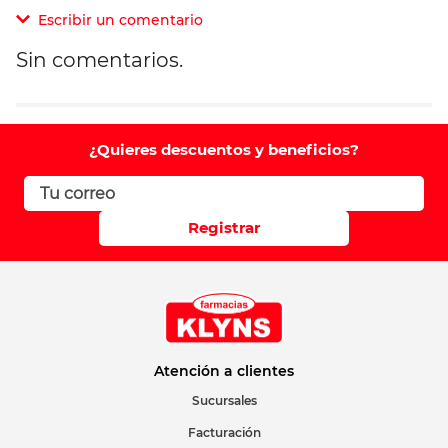
Escribir un comentario
Sin comentarios.
Agregar comentario
Comentario
¿Quieres descuentos y beneficios?
Califique el producto de 1 a 5 estrellas
Registrar
Su nombre
Correo electrónico
Atención a clientes
Sucursales
Facturación
Escribir comentario