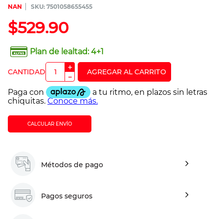
NAN
:
7501058655455
$
529
.
90
Plan de lealtad:
4+1
＋
－
CALCULAR ENVÍO
Métodos de pago
Pagos seguros