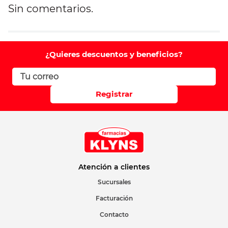
Sin comentarios.
Agregar comentario
Comentario
¿Quieres descuentos y beneficios?
Califique el producto de 1 a 5 estrellas
Registrar
Su nombre
Correo electrónico
Atención a clientes
Sucursales
Facturación
Escribir comentario
Contacto