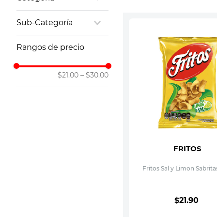
10
.
vitamina
Botanas y Snacks
Sub-Categoría
Frituras
Rangos de precio
$21.00
–
$30.00
FRITOS
Fritos Sal y Limon Sabrita
$
21
.
90