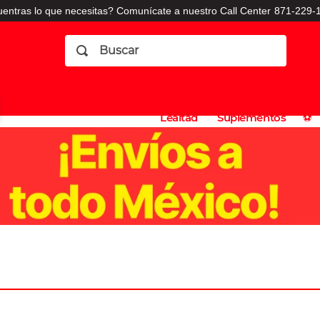
entras lo que necesitas? Comunícate a nuestro Call Center
871-229-1
Buscar
Planes
Dermatologia
Vitaminas
Sucursales
Consulto
⚽️
de
y
CO
Lealtad
Suplementos
⚽️