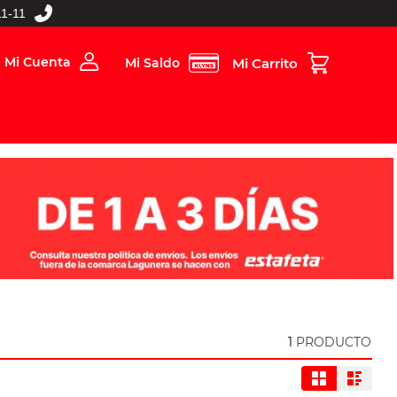
1-11
Mi Cuenta
Mi Saldo
rios
Folleto Digital
MBOS
1
PRODUCTO