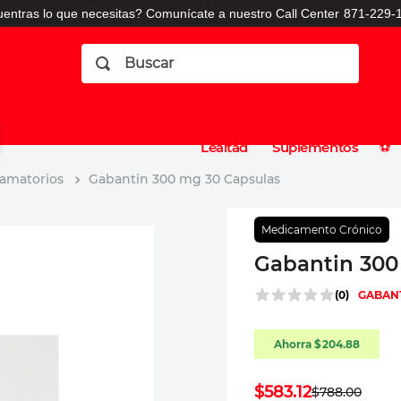
entras lo que necesitas? Comunícate a nuestro Call Center
871-229-1
Buscar
Planes
Dermatologia
Vitaminas
Sucursales
Consulto
⚽️
de
y
CO
Lealtad
Suplementos
⚽️
lamatorios
Gabantin 300 mg 30 Capsulas
Medicamento Crónico
Gabantin 300
(
0
)
GABAN
Ahorra
$
204
.
88
$
583
.
12
$
788
.
00