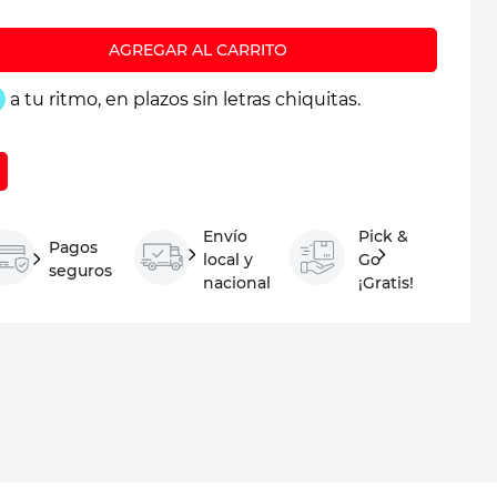
Envío
Pick &
Pagos
local y
Go
seguros
nacional
¡Gratis!