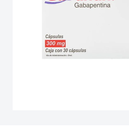
10
.
leche nan