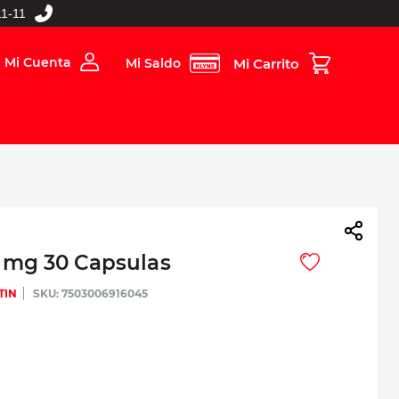
1-11
Mi Cuenta
Mi Saldo
rios
Folleto Digital
MBOS
 mg 30 Capsulas
TIN
:
7503006916045