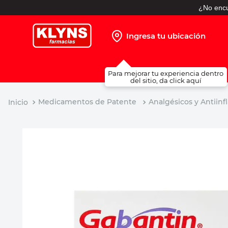
¿No encu
Ingresa tu ubicación
TÉRMINOS MÁS BUSCADOS
Para mejorar tu experiencia dentro
1
.
pañales
del sitio, da click aquí
2
.
protector solar
Medicamentos de Patente
Analgésicos y Antiinf
3
.
leche nido
4
.
misoprostol
5
.
shampoo
6
.
toallitas humedas
7
.
prueba embarazo
8
.
pañales huggies
9
.
ibuprofeno