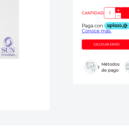
＋
－
CALCULAR ENVÍO
Métodos
de pago