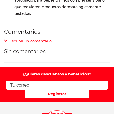
apropiado para bebés o niños con piel sensible o
que requieren productos dermatológicamente
testados.
Comentarios
Escribir un comentario
Sin comentarios.
Agregar comentario
Comentario
¿Quieres descuentos y beneficios?
Califique el producto de 1 a 5 estrellas
Registrar
Su nombre