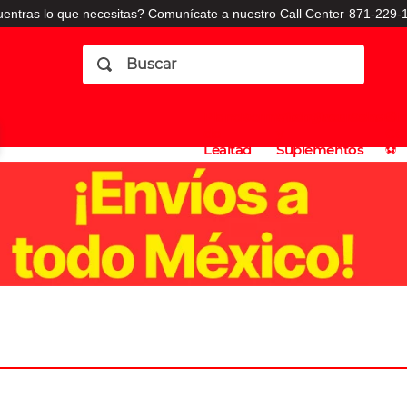
entras lo que necesitas? Comunícate a nuestro Call Center
871-229-1
Buscar
Planes
Dermatologia
Vitaminas
Sucursales
Consulto
⚽️
de
y
CO
Lealtad
Suplementos
⚽️