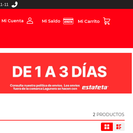
1-11
Mi Cuenta
Mi Saldo
rios
Folleto Digital
MBOS
2
PRODUCTOS