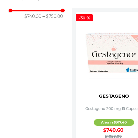
10
.
leche nan
$740.00
–
$750.00
-
30 %
GESTAGENO
Gestageno 200 mg 15 Capsu
Ahorra
$
317
.
40
$
740
.
60
$
1058
.
00