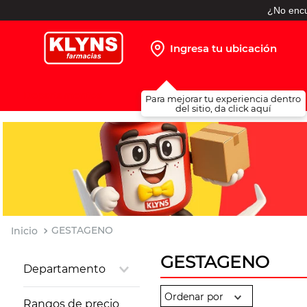
¿No encu
Ingresa tu ubicación
TÉRMINOS MÁS BUSCADOS
Para mejorar tu experiencia dentro
1
.
pañales
del sitio, da click aquí
2
.
protector solar
3
.
leche nido
4
.
misoprostol
5
.
shampoo
6
.
toallitas humedas
GESTAGENO
7
.
prueba embarazo
GESTAGENO
Departamento
8
.
pañales huggies
Salud Sexual
9
.
ibuprofeno
Rangos de precio