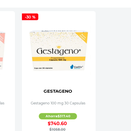
-
30 %
GESTAGENO
las
Gestageno 100 mg 30 Capsulas
Ahorra
$
317
.
40
$
740
.
60
$
1058
.
00