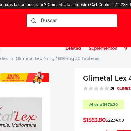
entras lo que necesitas? Comunícate a nuestro Call Center
871-229-1
Buscar
Planes
Dermatologia
Vitaminas
Sucursales
Consulto
⚽️
de
y
CO
Lealtad
Suplementos
⚽️
ales
Glimetal Lex 4 mg / 850 mg 30 Tabletas
Glimetal Lex 
(
0
)
GLIMET
Ahorra
$
670
.
20
$
1563
.
80
$
2234
.
00