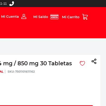
1-11
Mi Cuenta
Mi Saldo
rios
Folleto Digital
MBOS
4 mg / 850 mg 30 Tabletas
AL
:
7501101611162