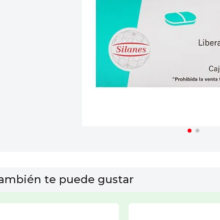
10
.
leche nan