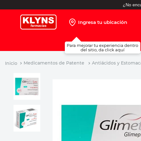
¿No encu
Ingresa tu ubicación
TÉRMINOS MÁS BUSCADOS
Para mejorar tu experiencia dentro
1
.
pañales
del sitio, da click aquí
2
.
protector solar
Medicamentos de Patente
Antiácidos y Estomac
3
.
leche nido
4
.
misoprostol
5
.
shampoo
6
.
toallitas humedas
7
.
prueba embarazo
8
.
pañales huggies
9
.
ibuprofeno