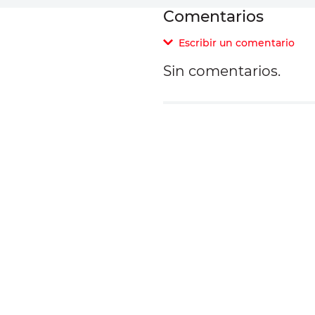
Comentarios
Escribir un comentario
Sin comentarios.
Agregar comentar
Comentario
Califique el producto d
Su nombre
Correo electrónico