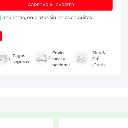
Envío
Pick &
Pagos
local y
Go
seguros
nacional
¡Gratis!