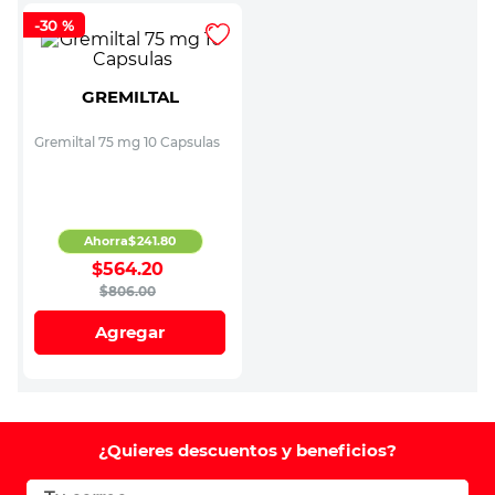
-
30 %
GREMILTAL
Gremiltal 75 mg 10 Capsulas
Ahorra
$
241
.
80
$
564
.
20
$
806
.
00
Agregar
¿Quieres descuentos y beneficios?