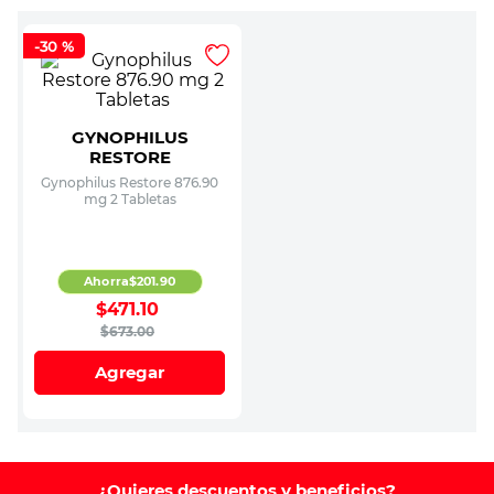
-
30 %
GYNOPHILUS
RESTORE
Gynophilus Restore 876.90
mg 2 Tabletas
Ahorra
$
201
.
90
$
471
.
10
$
673
.
00
Agregar
¿Quieres descuentos y beneficios?