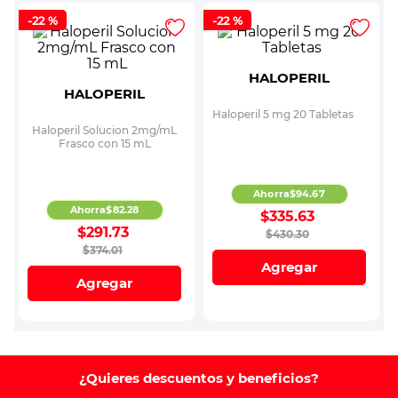
-
22 %
-
22 %
HALOPERIL
HALOPERIL
Haloperil 5 mg 20 Tabletas
Haloperil Solucion 2mg/mL
Frasco con 15 mL
Ahorra
$
94
.
67
Ahorra
$
82
.
28
$
335
.
63
$
291
.
73
$
430
.
30
$
374
.
01
Agregar
Agregar
¿Quieres descuentos y beneficios?