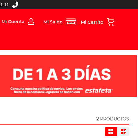
1-11
Mi Cuenta
Mi Saldo
rios
Folleto Digital
MBOS
2
PRODUCTOS