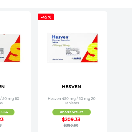
-
45 %
EN
HESVEN
/ 50 mg 60
Hesven 450 mg / 50 mg 20
as
Tabletas
35
.
64
Ahorra
$
171
.
27
23
$
209
.
33
7
$
380
.
60