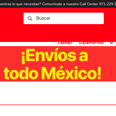
entras lo que necesitas? Comunícate a nuestro Call Center
871-229-1
Buscar
Planes
Dermatologia
Vitaminas
Sucursales
Consulto
⚽️
de
y
CO
Lealtad
Suplementos
⚽️