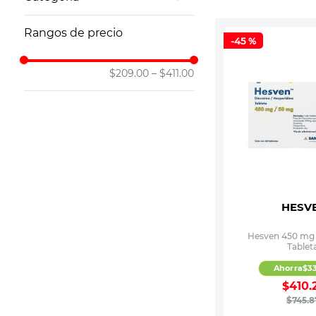
10
.
leche nan
Cardiovascular
Rangos de precio
-
45 %
$209.00
–
$411.00
HESV
Hesven 450 mg 
Tablet
Ahorra
$
3
$
410
.
$
745
.
8