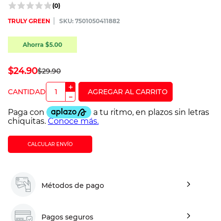
(
0
)
TRULY GREEN
:
7501050411882
Ahorra
$
5
.
00
$
24
.
90
$
29
.
90
＋
－
CALCULAR ENVÍO
Métodos de pago
Pagos seguros