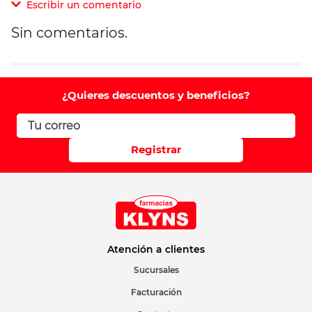
Escribir un comentario
Sin comentarios.
Agregar comentario
Comentario
¿Quieres descuentos y beneficios?
Califique el producto de 1 a 5 estrellas
Registrar
Su nombre
Correo electrónico
Atención a clientes
Sucursales
Facturación
Escribir comentario