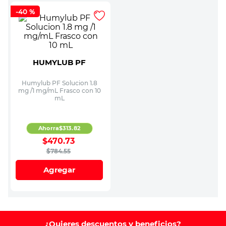
-
40 %
HUMYLUB PF
Humylub PF Solucion 1.8
mg /1 mg/mL Frasco con 10
mL
Ahorra
$
313
.
82
$
470
.
73
$
784
.
55
Agregar
¿Quieres descuentos y beneficios?