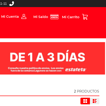
1-11
Mi Cuenta
Mi Saldo
rios
Folleto Digital
MBOS
2
PRODUCTOS