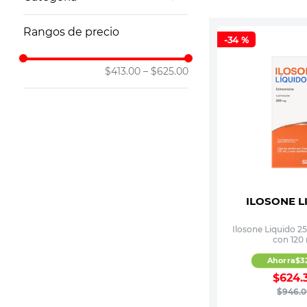
10
.
vitamina
Antiinfecciosos
Rangos de precio
-
34 %
$413.00
–
$625.00
ILOSONE L
Ilosone Liquido 2
con 120
Ahorra
$
3
$
624
.
$
946
.
0