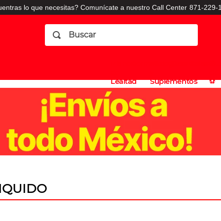
entras lo que necesitas? Comunícate a nuestro Call Center
871-229-1
Buscar
Planes
Dermatologia
Vitaminas
Sucursales
Consulto
⚽️
de
y
CO
Lealtad
Suplementos
⚽️
IQUIDO