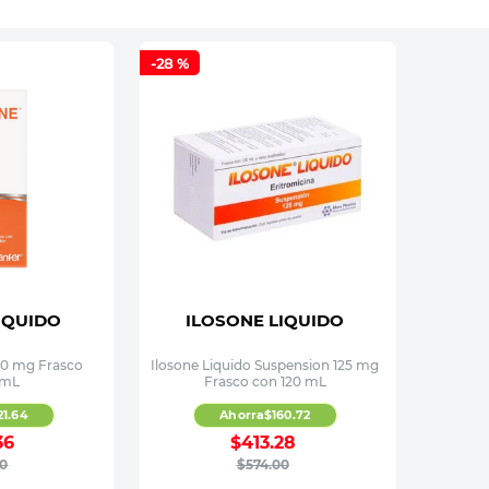
-
28 %
IQUIDO
ILOSONE LIQUIDO
50 mg Frasco
Ilosone Liquido Suspension 125 mg
 mL
Frasco con 120 mL
21
.
64
Ahorra
$
160
.
72
36
$
413
.
28
0
$
574
.
00