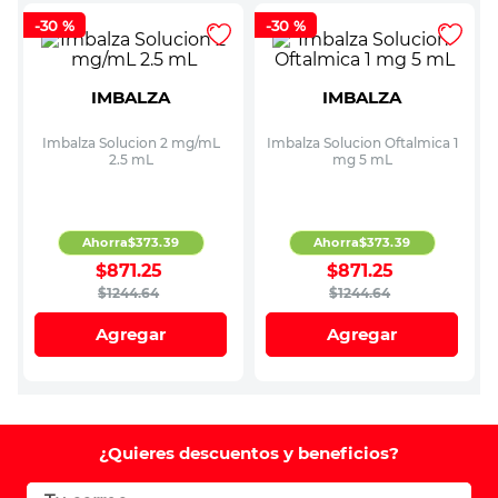
-
30 %
-
30 %
IMBALZA
IMBALZA
Imbalza Solucion 2 mg/mL
Imbalza Solucion Oftalmica 1
2.5 mL
mg 5 mL
Ahorra
$
373
.
39
Ahorra
$
373
.
39
$
871
.
25
$
871
.
25
$
1244
.
64
$
1244
.
64
Agregar
Agregar
¿Quieres descuentos y beneficios?