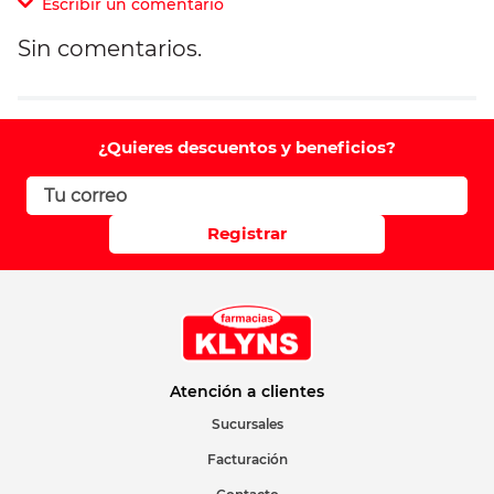
Escribir un comentario
Sin comentarios.
Agregar comentario
Comentario
¿Quieres descuentos y beneficios?
Califique el producto de 1 a 5 estrellas
Registrar
Su nombre
Correo electrónico
Atención a clientes
Sucursales
Facturación
Escribir comentario