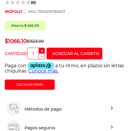
(
0
)
INOFOLIC
:
7502235760627
Ahorra
$
456
.
90
$
1066
.
10
$
1523
.
00
＋
－
CALCULAR ENVÍO
Métodos de pago
Pagos seguros