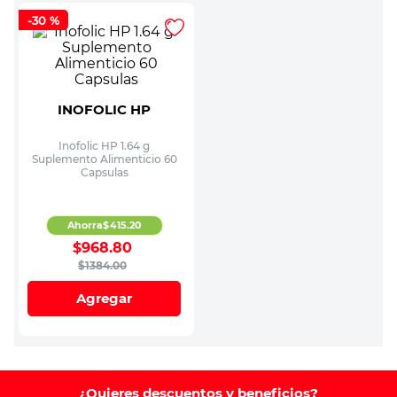
-
30 %
INOFOLIC HP
Inofolic HP 1.64 g
Suplemento Alimenticio 60
Capsulas
Ahorra
$
415
.
20
$
968
.
80
$
1384
.
00
Agregar
¿Quieres descuentos y beneficios?