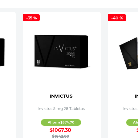
-
35 %
-
40 %
INVICTUS
I
Invictus 5 mg 28 Tabletas
Invictus
Ahorra
$
574
.
70
Ah
$
1067
.
30
$
1642
.
00