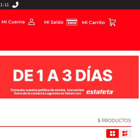
1-11
Mi Cuenta
Mi Saldo
rios
Folleto Digital
MBOS
5
PRODUCTOS