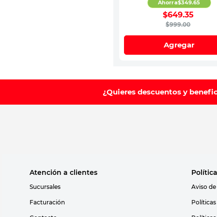
Ahorra
$
349
.
65
$
649
.
35
$
999
.
00
Agregar
¿Quieres descuentos y benefi
Atención a clientes
Polític
Sucursales
Aviso de
Facturación
Política