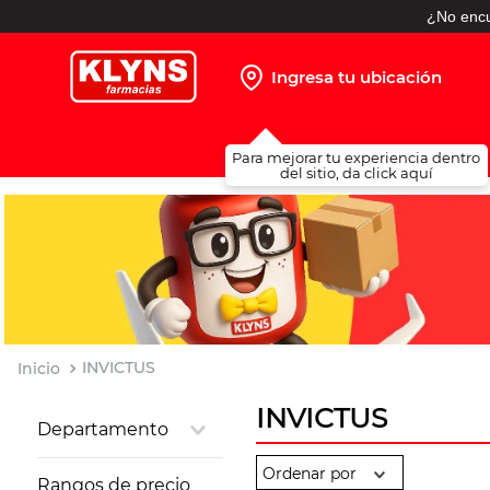
¿No encu
Ingresa tu ubicación
TÉRMINOS MÁS BUSCADOS
Para mejorar tu experiencia dentro
1
.
pañales
del sitio, da click aquí
2
.
protector solar
3
.
leche nido
4
.
misoprostol
5
.
shampoo
6
.
toallitas humedas
INVICTUS
7
.
prueba embarazo
INVICTUS
Departamento
8
.
pañales huggies
Salud Sexual
9
.
ibuprofeno
Rangos de precio