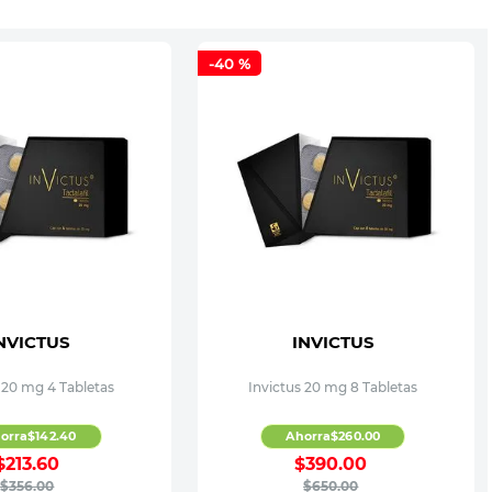
-
40 %
NVICTUS
INVICTUS
 20 mg 4 Tabletas
Invictus 20 mg 8 Tabletas
orra
$
142
.
40
Ahorra
$
260
.
00
$
213
.
60
$
390
.
00
$
356
.
00
$
650
.
00