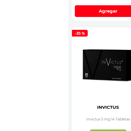
Agregar
-
35 %
INVICTUS
Invictus 5 mg 14 Tabletas