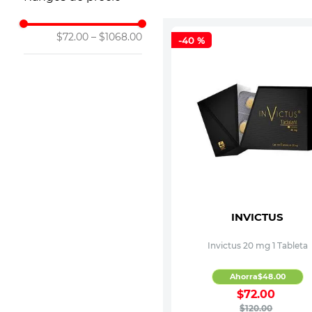
10
.
leche nan
$72.00
–
$1068.00
-
40 %
INVICTUS
Invictus 20 mg 1 Tableta
Ahorra
$
48
.
00
$
72
.
00
$
120
.
00