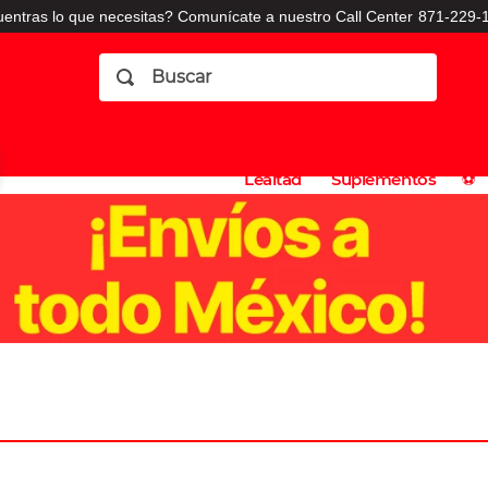
entras lo que necesitas? Comunícate a nuestro Call Center
871-229-1
Buscar
Planes
Dermatologia
Vitaminas
Sucursales
Consulto
⚽️
de
y
CO
Lealtad
Suplementos
⚽️