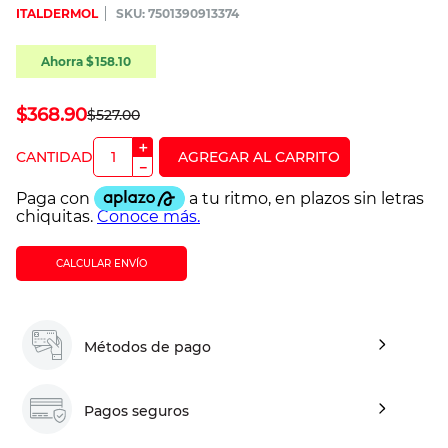
ITALDERMOL
:
7501390913374
Ahorra
$
158
.
10
$
368
.
90
$
527
.
00
＋
－
CALCULAR ENVÍO
Métodos de pago
Pagos seguros