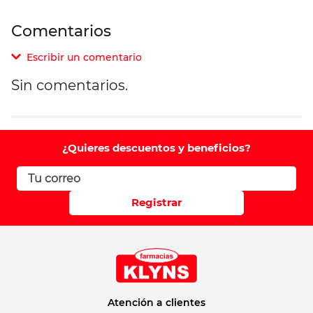
Comentarios
Escribir un comentario
Sin comentarios.
Agregar comentario
Comentario
¿Quieres descuentos y beneficios?
Califique el producto de 1 a 5 estrellas
Registrar
Su nombre
Correo electrónico
Atención a clientes