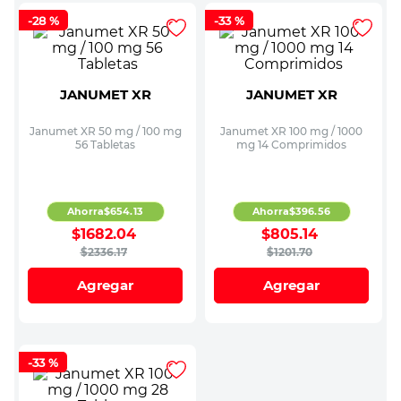
-
28 %
-
33 %
JANUMET XR
JANUMET XR
Janumet XR 50 mg / 100 mg
Janumet XR 100 mg / 1000
56 Tabletas
mg 14 Comprimidos
Ahorra
$
654
.
13
Ahorra
$
396
.
56
$
1682
.
04
$
805
.
14
$
2336
.
17
$
1201
.
70
Agregar
Agregar
-
33 %