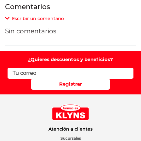
Comentarios
Escribir un comentario
Sin comentarios.
Agregar comentario
Comentario
¿Quieres descuentos y beneficios?
Califique el producto de 1 a 5 estrellas
Registrar
Su nombre
Correo electrónico
Atención a clientes
Sucursales