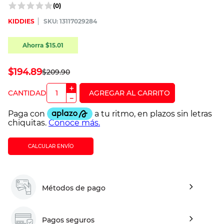
(
0
)
KIDDIES
:
13117029284
Ahorra
$
15
.
01
$
194
.
89
$
209
.
90
＋
－
CALCULAR ENVÍO
Métodos de pago
Pagos seguros