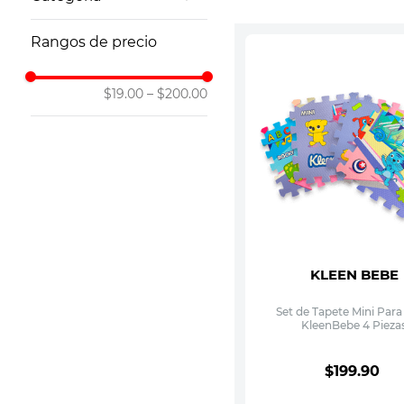
10
.
vitamina
Accesorios para Bebé
Rangos de precio
Pañales y Toallitas
$19.00
–
$200.00
KLEEN BEBE
Set de Tapete Mini Par
KleenBebe 4 Pieza
$
199
.
90