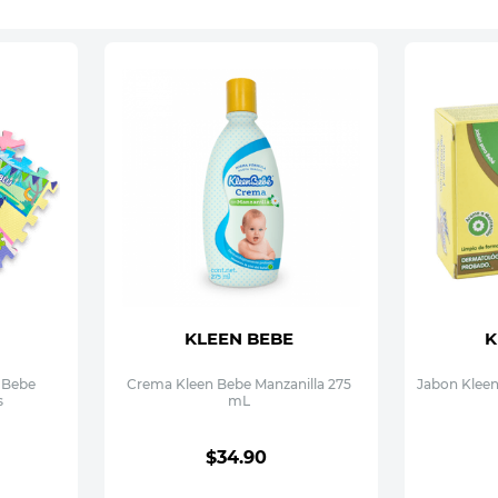
KLEEN BEBE
K
a Bebe
Crema Kleen Bebe Manzanilla 275
Jabon Kleen
s
mL
$
34
.
90