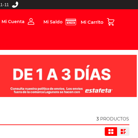
1-11
Mi Cuenta
Mi Saldo
rios
Folleto Digital
MBOS
3
PRODUCTOS