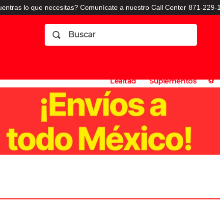
entras lo que necesitas? Comunícate a nuestro Call Center
871-229-1
Buscar
Planes
Dermatologia
Vitaminas
Sucursales
Consulto
⚽️
de
y
CO
Lealtad
Suplementos
⚽️