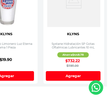
KLYNS
KLYNS
o Limonero Luz Eterna
Systane Hidratación SP Gotas
ama 1 Pieza
Oftalmicas Lubricantes 10 mL
Ahorra
$
448
.
78
$
19
.
90
$
732
.
22
$
1181
.
00
Agregar
Agregar
Registrar