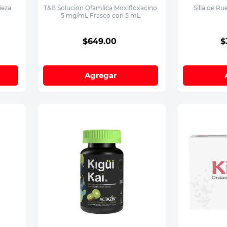
ieza
T&B Solucion Ofamlica Moxifloxacino
Silla de Ru
5 mg/mL Frasco con 5 mL
$
649
.
00
$
Agregar