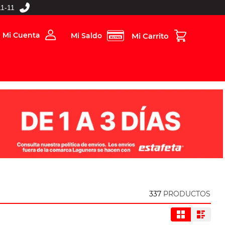
1-11
Mi Cuenta
Mi Saldo
rios
Folleto Digital
MBOS
337
PRODUCTOS