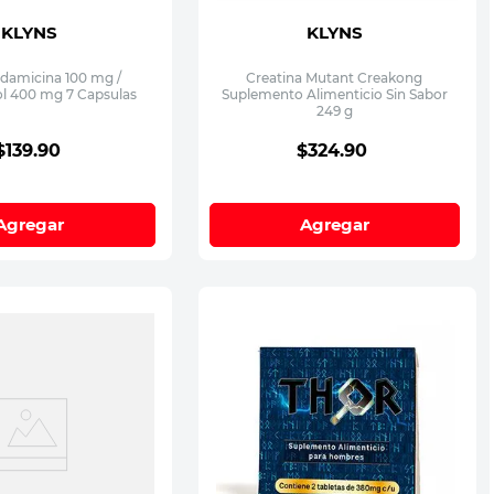
KLYNS
KLYNS
ndamicina 100 mg /
Creatina Mutant Creakong
l 400 mg 7 Capsulas
Suplemento Alimenticio Sin Sabor
249 g
$
139
.
90
$
324
.
90
Agregar
Agregar