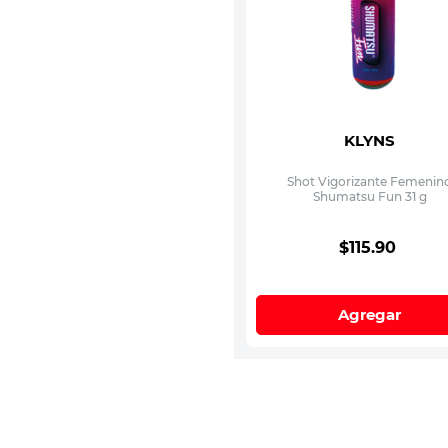
KLYNS
Shot Vigorizante Femenin
Shumatsu Fun 31 g
$
115
.
90
Agregar
¿Quieres descuentos y benefi