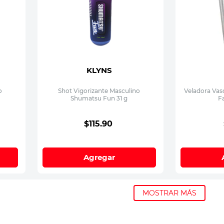
KLYNS
o
Shot Vigorizante Masculino
Veladora Vas
Shumatsu Fun 31 g
F
$
115
.
90
Agregar
MOSTRAR MÁS
cios?