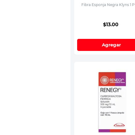
Fibra Esponja Negra Klyns 1 P
$
13
.
00
Agregar