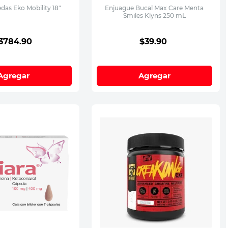
edas Eko Mobility 18"
Enjuague Bucal Max Care Menta
Smiles Klyns 250 mL
3784
.
90
$
39
.
90
Agregar
Agregar