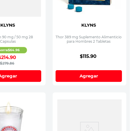
KLYNS
KLYNS
n 90 mg / 50 mg 28
Thor 389 mg Suplemento Alimenticio
Capsulas
para Hombres 2 Tabletas
horra
$
64
.
96
$
115
.
90
$
214
.
90
$
279
.
86
Agregar
Agregar