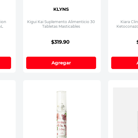
KLYNS
cion
Kigui Kai Suplemento Alimenticio 30
Kiara Cli
mL
Tabletas Masticables
Ketoconazo
$
319
.
90
Agregar