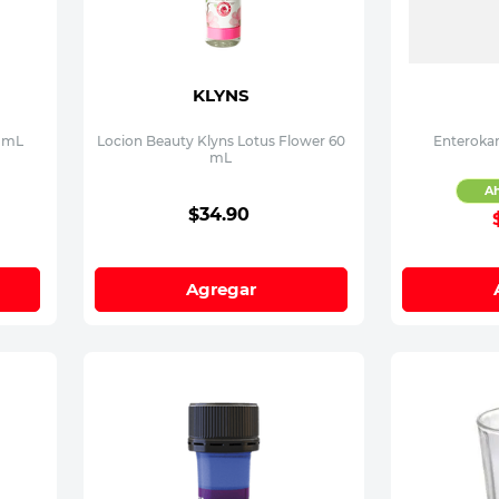
KLYNS
0 mL
Locion Beauty Klyns Lotus Flower 60
Enteroka
mL
A
$
34
.
90
Agregar