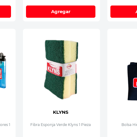
Agregar
KLYNS
ores 1
Fibra Esponja Verde Klyns 1 Pieza
Bolsa Hi