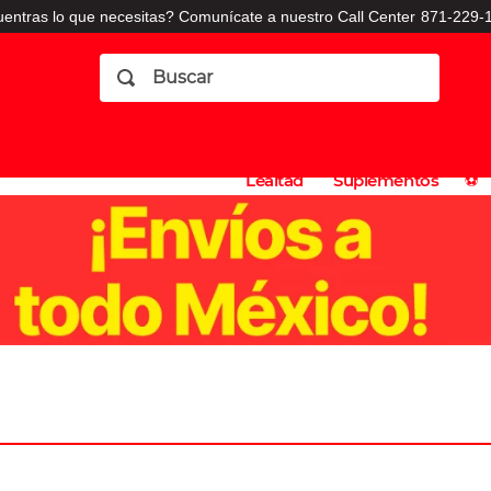
entras lo que necesitas? Comunícate a nuestro Call Center
871-229-1
Buscar
Planes
Dermatologia
Vitaminas
Sucursales
Consulto
⚽️
de
y
CO
Lealtad
Suplementos
⚽️