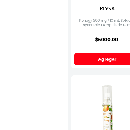
KLYNS
Renegy 500 mg / 10 mL Solu
Inyectable 1 Ampula de 10 
$
5000
.
00
Agregar