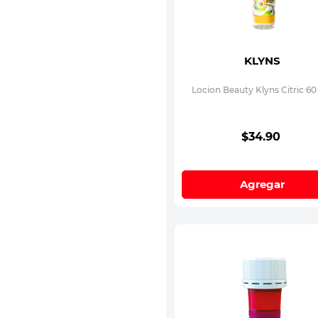
KLYNS
Locion Beauty Klyns Citric 6
$
34
.
90
Agregar