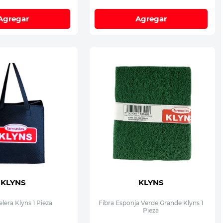
Agregar
Agregar
KLYNS
KLYNS
elera Klyns 1 Pieza
Fibra Esponja Verde Grande Klyns 1
Pieza