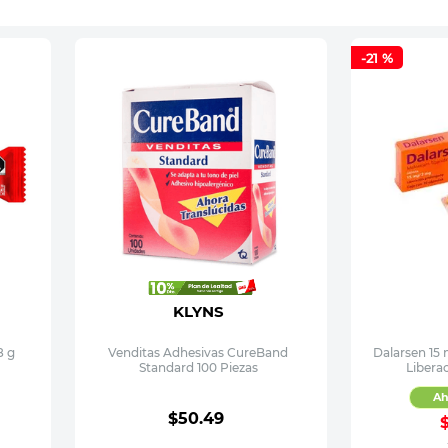
-
21 %
KLYNS
8 g
Venditas Adhesivas CureBand
Dalarsen 15 
Standard 100 Piezas
Libera
Ah
$
50
.
49