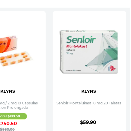
KLYNS
KLYNS
mg / 2 mg 10 Capsulas
Senloir Montelukast 10 mg 20 Taletas
cion Prolongada
orra
$
199
.
50
$
59
.
90
$
750
.
50
$
950
.
00