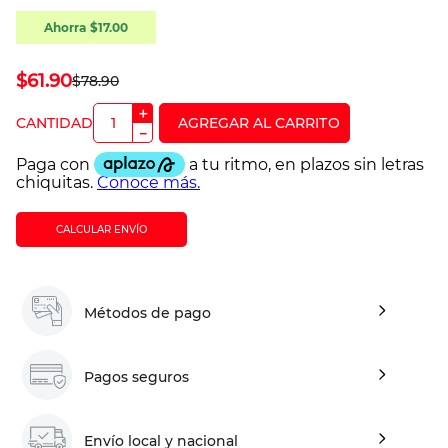
Ahorra
$
17
.
00
$
61
.
90
$
78
.
90
＋
－
CALCULAR ENVÍO
Métodos de pago
Pagos seguros
Envío local y nacional