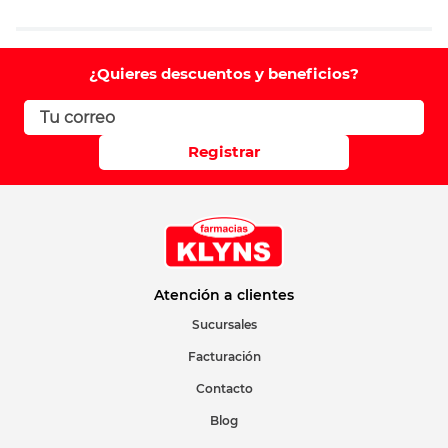
Agregar comentario
Comentario
¿Quieres descuentos y beneficios?
Califique el producto de 1 a 5 estrellas
Registrar
Su nombre
Correo electrónico
Atención a clientes
Sucursales
Facturación
Escribir comentario
Contacto
Blog