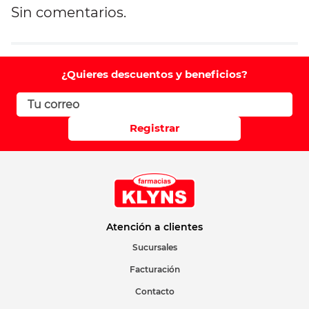
Sin comentarios.
Agregar comentario
Comentario
¿Quieres descuentos y beneficios?
Califique el producto de 1 a 5 estrellas
Registrar
Su nombre
Correo electrónico
Atención a clientes
Sucursales
Facturación
Escribir comentario
Contacto