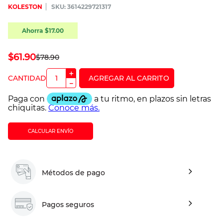
KOLESTON
:
3614229721317
Ahorra
$
17
.
00
$
61
.
90
$
78
.
90
＋
－
CALCULAR ENVÍO
Métodos de pago
Pagos seguros