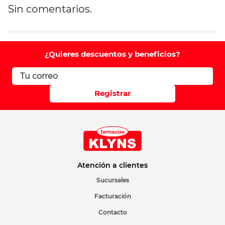
Sin comentarios.
Agregar comentario
Comentario
¿Quieres descuentos y beneficios?
Califique el producto de 1 a 5 estrellas
Registrar
Su nombre
Correo electrónico
Atención a clientes
Sucursales
Facturación
Escribir comentario
Contacto