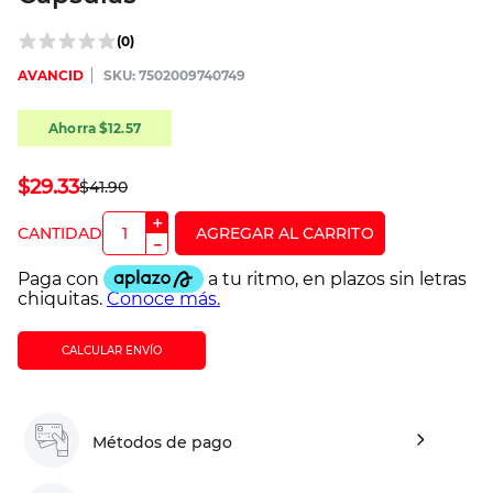
(
0
)
AVANCID
:
7502009740749
Ahorra
$
12
.
57
$
29
.
33
$
41
.
90
＋
－
CALCULAR ENVÍO
Métodos de pago