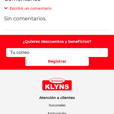
Escribir un comentario
Sin comentarios.
Agregar comentario
Comentario
¿Quieres descuentos y beneficios?
Califique el producto de 1 a 5 estrellas
Registrar
Su nombre
Correo electrónico
Atención a clientes
Sucursales
Facturación