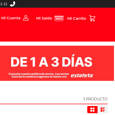
1-11
Mi Cuenta
Mi Saldo
rios
Folleto Digital
MBOS
1
PRODUCTO