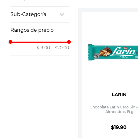
10
.
leche nan
Dulcería
Sub-Categoría
Chocolates
Rangos de precio
$19.00
–
$20.00
LARIN
Chocolate Larin Cero Sin 
Almendras 19 g
$
19
.
90