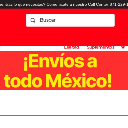
entras lo que necesitas? Comunícate a nuestro Call Center
871-229-1
Buscar
Planes
Dermatologia
Vitaminas
Sucursales
Consulto
⚽️
de
y
CO
Lealtad
Suplementos
⚽️