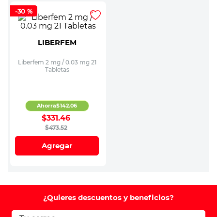
-
30 %
LIBERFEM
Liberfem 2 mg / 0.03 mg 21
Tabletas
Ahorra
$
142
.
06
$
331
.
46
$
473
.
52
Agregar
¿Quieres descuentos y beneficios?