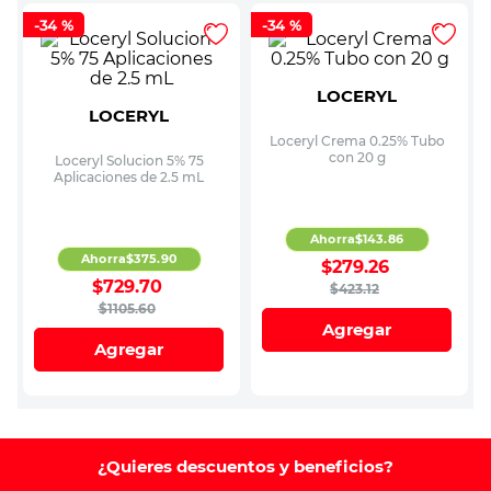
-
34 %
-
34 %
LOCERYL
LOCERYL
Loceryl Crema 0.25% Tubo
con 20 g
Loceryl Solucion 5% 75
Aplicaciones de 2.5 mL
Ahorra
$
143
.
86
Ahorra
$
375
.
90
$
279
.
26
$
729
.
70
$
423
.
12
$
1105
.
60
Agregar
Agregar
¿Quieres descuentos y beneficios?