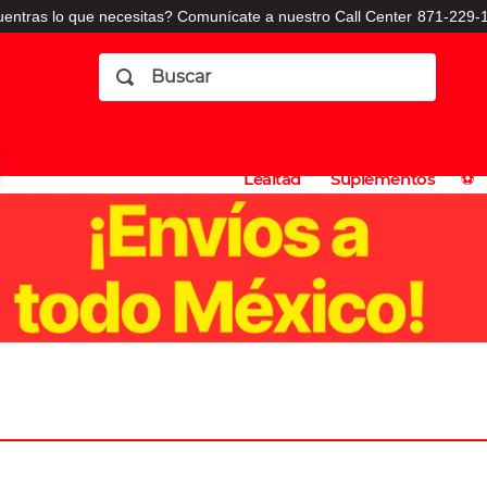
entras lo que necesitas? Comunícate a nuestro Call Center
871-229-1
Buscar
Planes
Dermatologia
Vitaminas
Sucursales
Consulto
⚽️
de
y
CO
Lealtad
Suplementos
⚽️