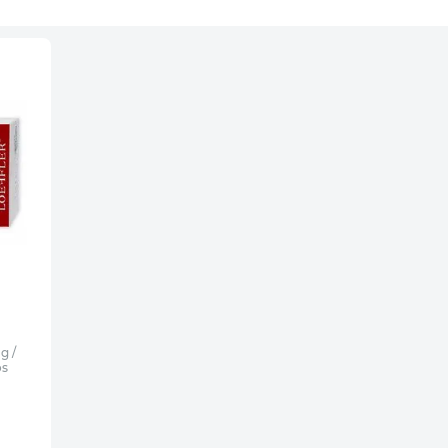
g /
os