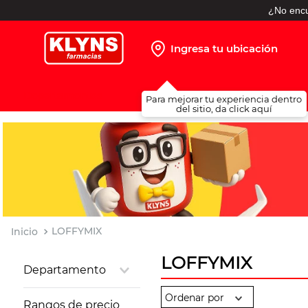
¿No encu
Ingresa tu ubicación
TÉRMINOS MÁS BUSCADOS
Para mejorar tu experiencia dentro
1
.
pañales
del sitio, da click aquí
2
.
protector solar
3
.
leche nido
4
.
misoprostol
5
.
shampoo
6
.
toallitas humedas
LOFFYMIX
7
.
prueba embarazo
LOFFYMIX
Departamento
8
.
pañales huggies
Salud Sexual
9
.
ibuprofeno
Rangos de precio