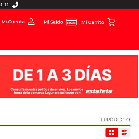
1-11
Mi Cuenta
Mi Saldo
rios
Folleto Digital
MBOS
1
PRODUCTO