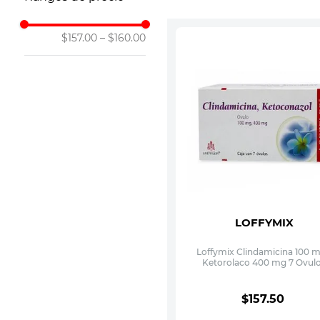
10
.
vitamina
$157.00
–
$160.00
LOFFYMIX
Loffymix Clindamicina 100 m
Ketorolaco 400 mg 7 Ovul
$
157
.
50