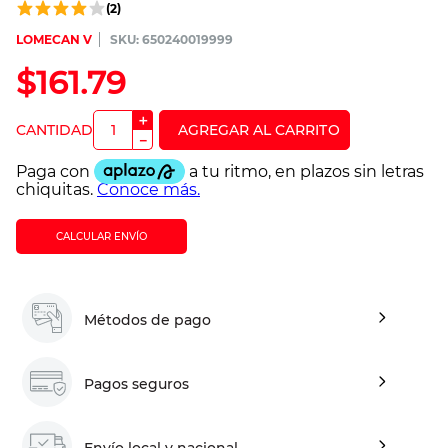
(
2
)
LOMECAN V
:
650240019999
$
161
.
79
＋
－
CALCULAR ENVÍO
Métodos de pago
Pagos seguros
Envío local y nacional