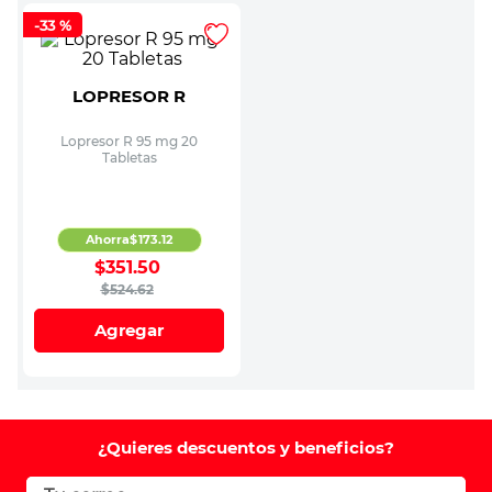
-
33 %
LOPRESOR R
Lopresor R 95 mg 20
Tabletas
Ahorra
$
173
.
12
$
351
.
50
$
524
.
62
Agregar
¿Quieres descuentos y beneficios?