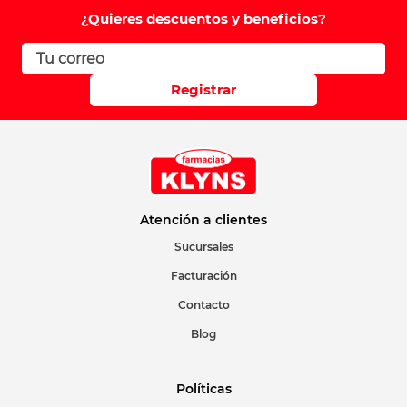
Comentario
¿Quieres descuentos y beneficios?
Califique el producto de 1 a 5 estrellas
Registrar
Su nombre
Correo electrónico
Atención a clientes
Sucursales
Facturación
Escribir comentario
Contacto
Blog
Políticas