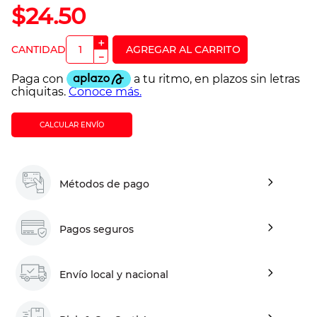
$
24
.
50
＋
－
CALCULAR ENVÍO
Métodos de pago
Pagos seguros
Envío local y nacional