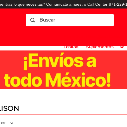
entras lo que necesitas? Comunícate a nuestro Call Center
871-229-1
Buscar
Planes
Dermatologia
Vitaminas
Sucursales
Consulto
⚽️
de
y
CO
Lealtad
Suplementos
⚽️
ISON