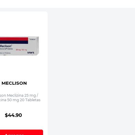
MECLISON
son Meclizina 25 mg /
xina 50 mg 20 Tabletas
$
44
.
90