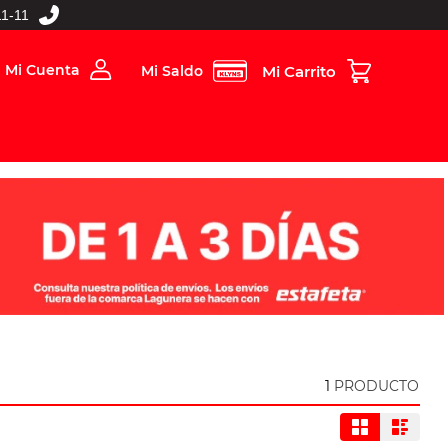
1-11
Mi Cuenta
Mi Saldo
rios
Folleto Digital
MBOS
1
PRODUCTO