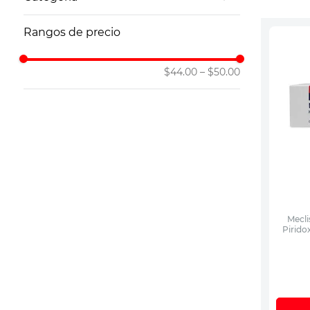
10
.
leche nan
Antiácidos y Estomacales Genéricos
Rangos de precio
$44.00
–
$50.00
Mecli
Pirido