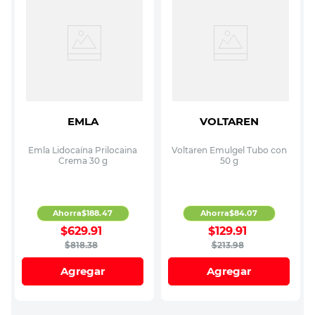
EMLA
VOLTAREN
Emla Lidocaína Prilocaina
Voltaren Emulgel Tubo con
Crema 30 g
50 g
Ahorra
$
188
.
47
Ahorra
$
84
.
07
$
629
.
91
$
129
.
91
$
818
.
38
$
213
.
98
Agregar
Agregar