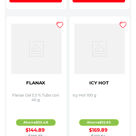
FLANAX
ICY HOT
Flanax Gel 5.5 % Tubo con
Icy Hot 100 g
40 g
Ahorra
$
35
.
48
Ahorra
$
52
.
95
$
144
.
89
$
169
.
89