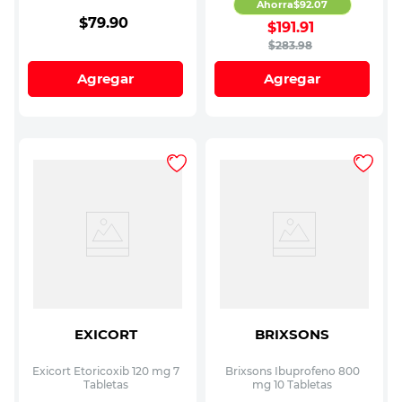
Ahorra
$
92
.
07
$
79
.
90
$
191
.
91
$
283
.
98
Agregar
Agregar
EXICORT
BRIXSONS
Exicort Etoricoxib 120 mg 7
Brixsons Ibuprofeno 800
Tabletas
mg 10 Tabletas