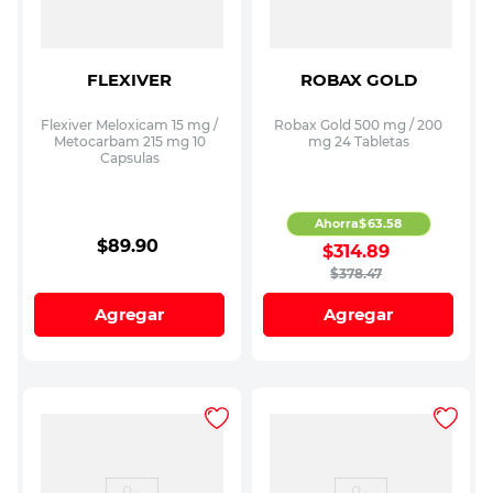
FLEXIVER
ROBAX GOLD
Flexiver Meloxicam 15 mg /
Robax Gold 500 mg / 200
Metocarbam 215 mg 10
mg 24 Tabletas
Capsulas
Ahorra
$
63
.
58
$
89
.
90
$
314
.
89
$
378
.
47
Agregar
Agregar