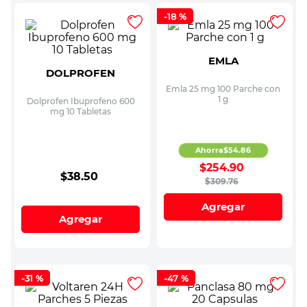
-
18 %
EMLA
DOLPROFEN
Emla 25 mg 100 Parche con
1 g
Dolprofen Ibuprofeno 600
mg 10 Tabletas
Ahorra
$
54
.
86
$
254
.
90
$
38
.
50
$
309
.
76
Agregar
Agregar
-
31 %
-
47 %