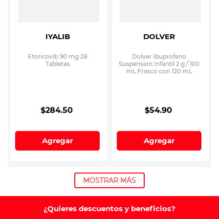
IYALIB
DOLVER
Etoricoxib 90 mg 28
Dolver Ibuprofeno
Tabletas
Suspension Infantil 2 g / 100
mL Frasco con 120 mL
$
284
.
50
$
54
.
90
Agregar
Agregar
MOSTRAR MÁS
¿Quieres descuentos y beneficios?