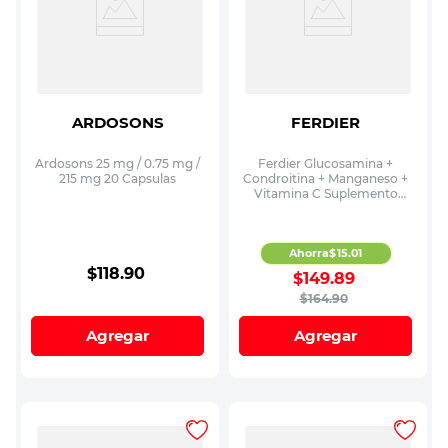
ARDOSONS
FERDIER
Ardosons 25 mg / 0.75 mg /
Ferdier Glucosamina +
215 mg 20 Capsulas
Condroitina + Manganeso +
Vitamina C Suplemento
Alimenticio 680 mg Healthy
Boost 60 Capsulas
Ahorra
$
15
.
01
$
118
.
90
$
149
.
89
$
164
.
90
Agregar
Agregar