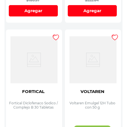
$
180
.
37
$
222
.
84
Agregar
Agregar
FORTICAL
VOLTAREN
Fortical Diclofenaco Sodico /
Voltaren Emulgel 12H Tubo
Complejo B 30 Tabletas
con 50 g