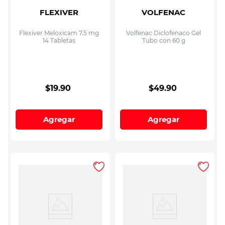
FLEXIVER
VOLFENAC
Flexiver Meloxicam 7.5 mg
Volfenac Diclofenaco Gel
14 Tabletas
Tubo con 60 g
$
19
.
90
$
49
.
90
Agregar
Agregar