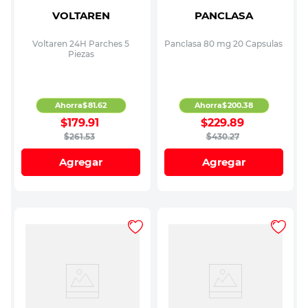
VOLTAREN
PANCLASA
Voltaren 24H Parches 5
Panclasa 80 mg 20 Capsulas
Piezas
Ahorra
$
81
.
62
Ahorra
$
200
.
38
$
179
.
91
$
229
.
89
$
261
.
53
$
430
.
27
Agregar
Agregar