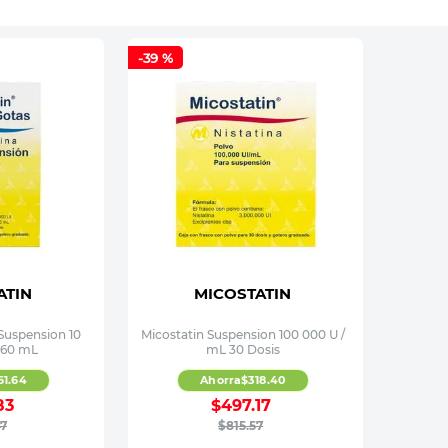
-
39 %
ATIN
MICOSTATIN
 Suspension 10
Micostatin Suspension 100 000 U /
 60 mL
mL 30 Dosis
61
.
64
Ahorra
$
318
.
40
83
$
497
.
17
7
$
815
.
57