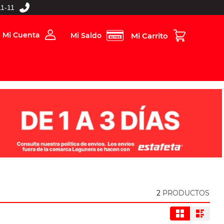
1-11
Mi Cuenta
Mi Saldo
rios
Folleto Digital
MBOS
2
PRODUCTOS