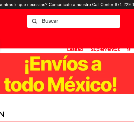
entras lo que necesitas? Comunícate a nuestro Call Center
871-229-1
Buscar
Planes
Dermatologia
Vitaminas
Sucursales
Consulto
⚽️
de
y
CO
Lealtad
Suplementos
⚽️
N