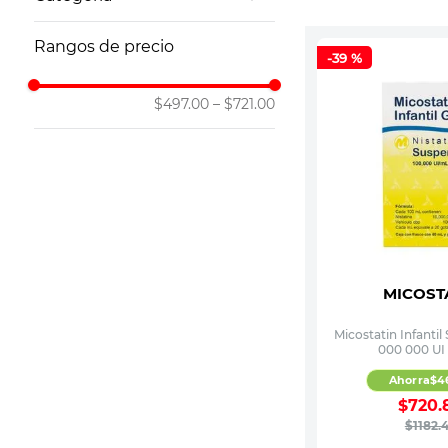
10
.
leche nan
Antiácidos y Estomacales
Rangos de precio
-
39 %
$497.00
–
$721.00
MICOST
Micostatin Infantil
000 000 UI
Ahorra
$
4
$
720
.
$
1182
.
4