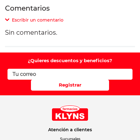
Comentarios
Escribir un comentario
Sin comentarios.
Agregar comentario
Comentario
¿Quieres descuentos y beneficios?
Califique el producto de 1 a 5 estrellas
Registrar
Su nombre
Correo electrónico
Atención a clientes
Sucursales