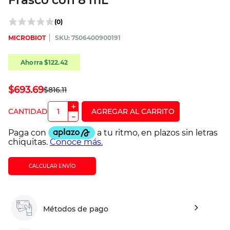
Frasco con 8 mL
(
0
)
MICROBIOT
:
7506400900191
Ahorra
$
122
.
42
$
693
.
69
$
816
.
11
＋
－
CALCULAR ENVÍO
Métodos de pago