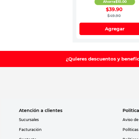
Ahorra
$
10
.
00
$
39
.
90
$
49
.
90
Agregar
¿Quieres descuentos y benefi
Atención a clientes
Polític
Sucursales
Aviso de
Facturación
Política