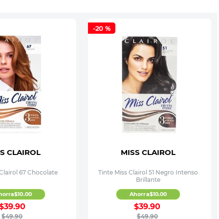
-
20 %
S CLAIROL
MISS CLAIROL
 Clairol 67 Chocolate
Tinte Miss Clairol 51 Negro Intenso
Brillante
horra
$
10
.
00
Ahorra
$
10
.
00
$
39
.
90
$
39
.
90
$
49
.
90
$
49
.
90