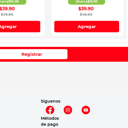
horra
$
10
.
00
Ahorra
$
10
.
00
$
39
.
90
$
39
.
90
$
49
.
90
$
49
.
90
Agregar
Agregar
Registrar
Síguenos
Métodos
de pago