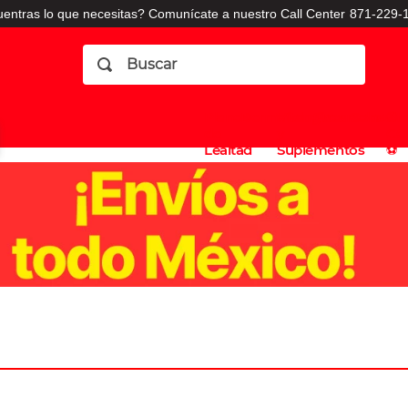
entras lo que necesitas? Comunícate a nuestro Call Center
871-229-1
Buscar
Planes
Dermatologia
Vitaminas
Sucursales
Consulto
⚽️
de
y
CO
Lealtad
Suplementos
⚽️