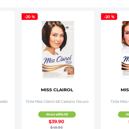
-
20 %
-
20 %
MISS CLAIROL
MIS
Medio
Tinte Miss Clairol 48 Castano Oscuro
Tinte Miss
Ahorra
$
10
.
00
A
$
39
.
90
$
49
.
90