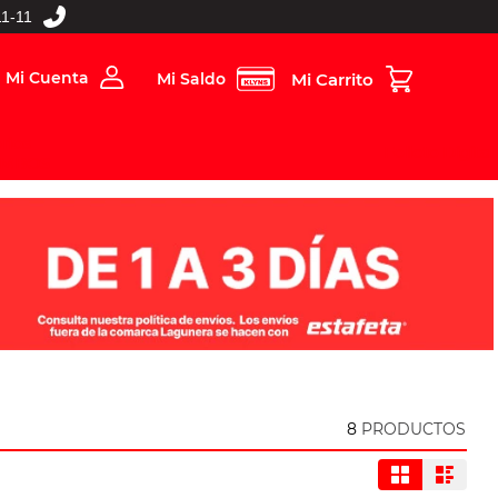
1-11
Mi Cuenta
Mi Saldo
rios
Folleto Digital
MBOS
8
PRODUCTOS