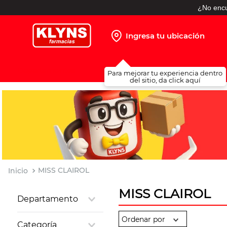
¿No encu
Ingresa tu ubicación
TÉRMINOS MÁS BUSCADOS
Para mejorar tu experiencia dentro
1
.
pañales
del sitio, da click aquí
2
.
protector solar
3
.
leche nido
4
.
misoprostol
5
.
shampoo
6
.
toallitas humedas
MISS CLAIROL
7
.
prueba embarazo
MISS CLAIROL
Departamento
8
.
pañales huggies
Cuidado Personal
9
.
ibuprofeno
Categoría