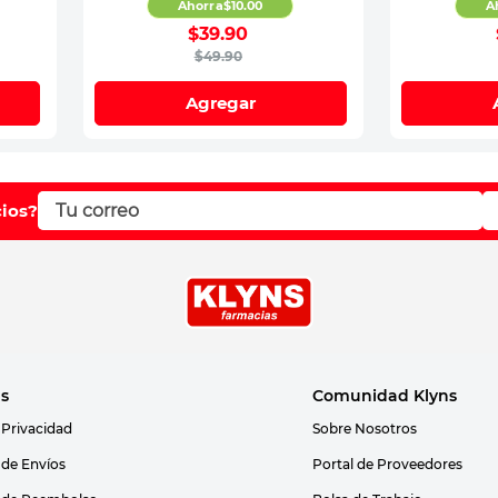
Ahorra
$
10
.
00
A
$
39
.
90
$
49
.
90
Agregar
cios?
as
Comunidad Klyns
 Privacidad
Sobre Nosotros
s de Envíos
Portal de Proveedores