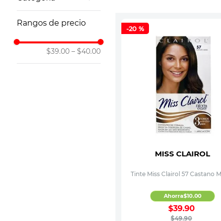
10
.
leche nan
Cuidado del
Rangos de precio
Cabello
-
20 %
$39.00
–
$40.00
MISS CLAIROL
Tinte Miss Clairol 57 Castano 
Ahorra
$
10
.
00
$
39
.
90
$
49
.
90