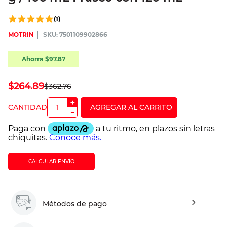
(
1
)
MOTRIN
:
7501109902866
Ahorra
$
97
.
87
$
264
.
89
$
362
.
76
＋
－
CALCULAR ENVÍO
Métodos de pago