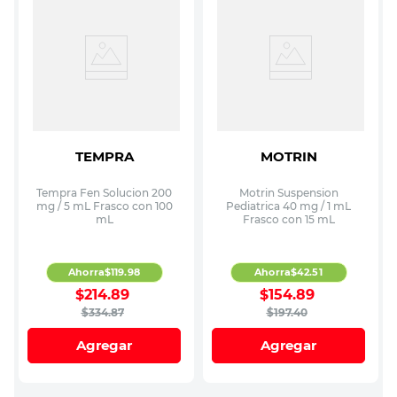
TEMPRA
MOTRIN
Tempra Fen Solucion 200
Motrin Suspension
mg / 5 mL Frasco con 100
Pediatrica 40 mg / 1 mL
mL
Frasco con 15 mL
Ahorra
$
119
.
98
Ahorra
$
42
.
51
$
214
.
89
$
154
.
89
$
334
.
87
$
197
.
40
Agregar
Agregar