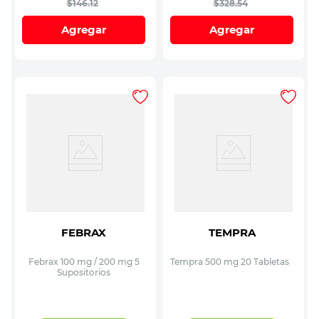
$
146
.
12
$
328
.
54
Agregar
Agregar
FEBRAX
TEMPRA
Febrax 100 mg / 200 mg 5
Tempra 500 mg 20 Tabletas
Supositorios