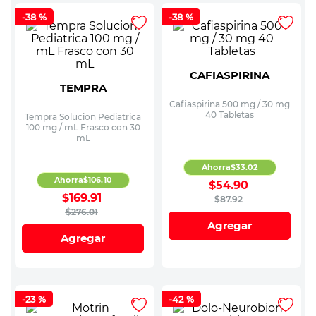
-
38 %
-
38 %
CAFIASPIRINA
TEMPRA
Cafiaspirina 500 mg / 30 mg
40 Tabletas
Tempra Solucion Pediatrica
100 mg / mL Frasco con 30
mL
Ahorra
$
33
.
02
Ahorra
$
106
.
10
$
54
.
90
$
169
.
91
$
87
.
92
$
276
.
01
Agregar
Agregar
-
23 %
-
42 %