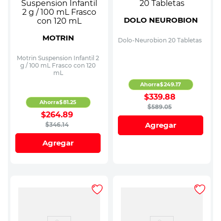
DOLO NEUROBION
MOTRIN
Dolo-Neurobion 20 Tabletas
Motrin Suspension Infantil 2
g / 100 mL Frasco con 120
mL
Ahorra
$
249
.
17
$
339
.
88
Ahorra
$
81
.
25
$
589
.
05
$
264
.
89
Agregar
$
346
.
14
Agregar