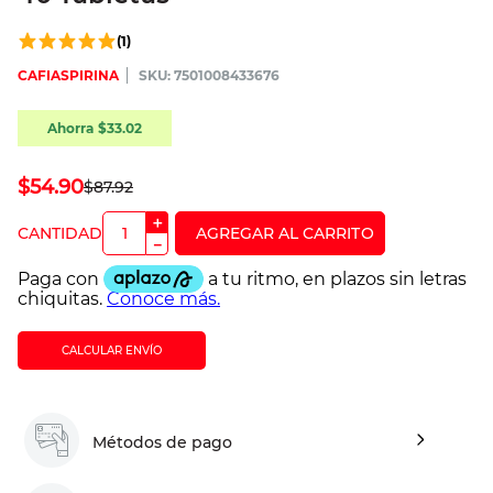
(
1
)
CAFIASPIRINA
:
7501008433676
Ahorra
$
33
.
02
$
54
.
90
$
87
.
92
＋
－
CALCULAR ENVÍO
Métodos de pago