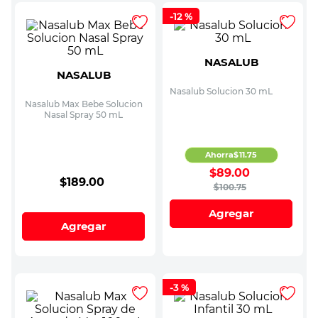
-
12 %
NASALUB
NASALUB
Nasalub Solucion 30 mL
Nasalub Max Bebe Solucion
Nasal Spray 50 mL
Ahorra
$
11
.
75
$
89
.
00
$
189
.
00
$
100
.
75
Agregar
Agregar
-
3 %