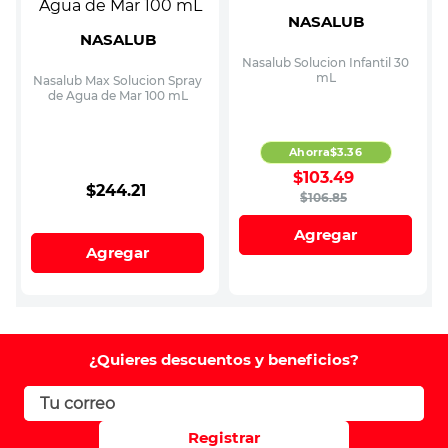
NASALUB
NASALUB
Nasalub Solucion Infantil 30
mL
Nasalub Max Solucion Spray
de Agua de Mar 100 mL
Ahorra
$
3
.
36
$
103
.
49
$
244
.
21
$
106
.
85
Agregar
Agregar
¿Quieres descuentos y beneficios?
Registrar