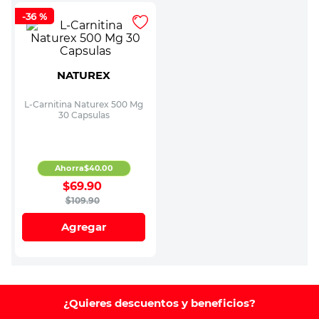
-
36 %
NATUREX
L-Carnitina Naturex 500 Mg
30 Capsulas
Ahorra
$
40
.
00
$
69
.
90
$
109
.
90
Agregar
¿Quieres descuentos y beneficios?