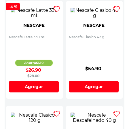
-
4 %
NESCAFE
NESCAFE
Nescafe Latte 330 mL
Nescafe Clasico 42 g
Ahorra
$
1
.
10
$
54
.
90
$
26
.
90
$
28
.
00
Agregar
Agregar