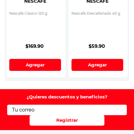
NESCAFE
NESCAFE
Nescafe Clasico 120 g
Nescafe Descafeinado 40 g
$
169
.
90
$
59
.
90
Agregar
Agregar
¿Quieres descuentos y beneficios?
Registrar