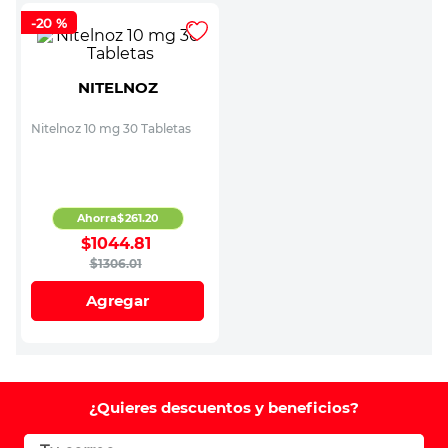
-
20 %
NITELNOZ
Nitelnoz 10 mg 30 Tabletas
Ahorra
$
261
.
20
$
1044
.
81
$
1306
.
01
Agregar
¿Quieres descuentos y beneficios?